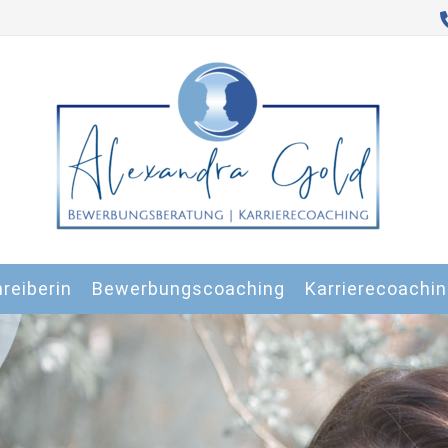
reiberin
Bewerbungscoaching
Karrierecoachin